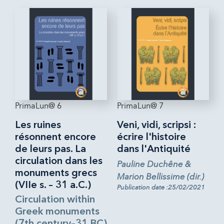
PrimaLun@ 6
PrimaLun@ 7
Les ruines
Veni, vidi, scripsi :
résonnent encore
écrire l'histoire
de leurs pas. La
dans l'Antiquité
circulation dans les
Pauline Duchêne &
monuments grecs
Marion Bellissime (dir.)
(VIIe s. – 31 a.C.)
Publication date :25/02/2021
Circulation within
Greek monuments
(7th century–31 BC)