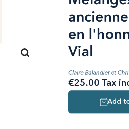
Mélanges
ancienne
en l'hon
Vial
Claire Balandier et Ch
€25.00 Tax in
Add to