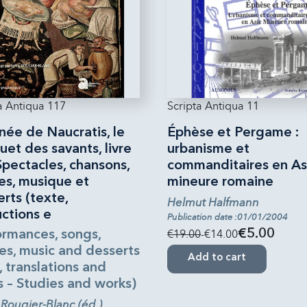
a Antiqua 117
Scripta Antiqua 11
née de Naucratis, le
Éphèse et Pergame :
et des savants, livre
urbanisme et
Spectacles, chansons,
commanditaires en As
es, musique et
mineure romaine
rts (texte,
Helmut Halfmann
ctions e
Publication date :01/01/2004
€19.00
-€14.00
€5.00
ormances, songs,
es, music and desserts
Add to cart
, translations and
s – Studies and works)
 Rougier-Blanc (éd.)