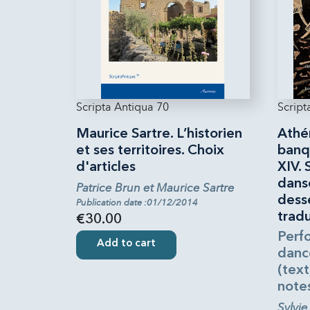
Scripta Antiqua 70
Script
Maurice Sartre. L’historien
Athé
et ses territoires. Choix
banqu
d'articles
XIV. 
dans
Patrice Brun et Maurice Sartre
desse
Publication date :01/12/2014
tradu
€30.00
Perf
Add to cart
danc
(text
note
Sylvie