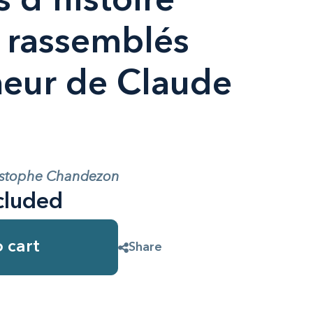
 d'histoire
 rassemblés
neur de Claude
ristophe Chandezon
cluded
 cart
Share