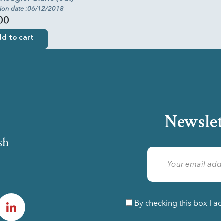
tion date :06/12/2018
00
d to cart
Newslet
sh
am
LinkedIn
By checking this box I a