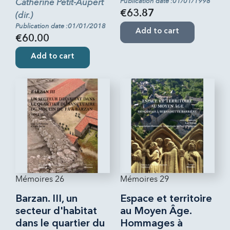
Catherine Petit-Aupert
Publication date :01/01/1998
€63.87
(dir.)
Publication date :01/01/2018
Add to cart
€60.00
Add to cart
Mémoires 26
Mémoires 29
Barzan. III, un
Espace et territoire
secteur d'habitat
au Moyen Âge.
dans le quartier du
Hommages à