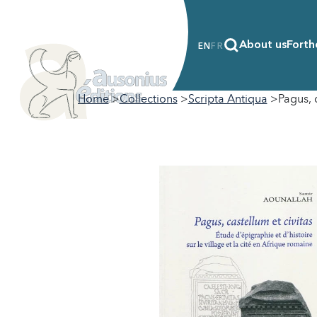
About us
Forth
EN
FR
Home
Collections
Scripta Antiqua
Pagus, c