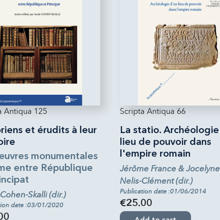
a Antiqua 125
Scripta Antiqua 66
riens et érudits à leur
La statio. Archéologie
oire
lieu de pouvoir dans
l'empire romain
œuvres monumentales
me entre République
Jérôme France & Jocelyne
incipat
Nelis-Clément (dir.)
Publication date :01/06/2014
ohen-Skalli (dir.)
€25.00
tion date :03/01/2020
00