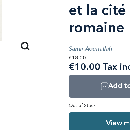
et la cit
romaine
Samir Aounallah
€18.00
€10.00 Tax in
Add to
Out-of-Stock
View m