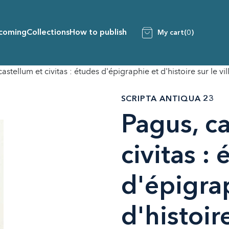
coming
Collections
How to publish
My cart
(0)
astellum et civitas : études d'épigraphie et d'histoire sur le vi
SCRIPTA ANTIQUA 23
Pagus, ca
civitas :
d'épigra
d'histoire