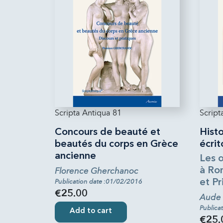
Scripta Antiqua 81
Script
Concours de beauté et
Histo
beautés du corps en Grèce
écrit
ancienne
Les 
Florence Gherchanoc
à Ro
Publication date :01/02/2016
et Pr
€25.00
Aude C
Publica
Add to cart
€25.