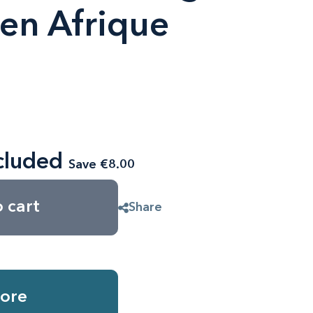
é en Afrique
cluded
Save €8.00
 cart
Share
ore