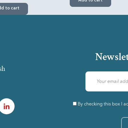
Add to cart
d to cart
Newslet
sh
am
LinkedIn
By checking this box I a