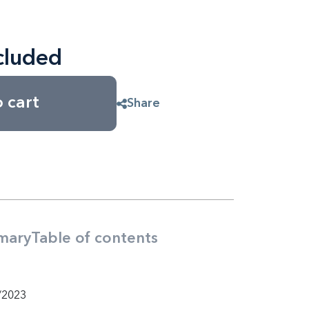
cluded
 cart
Share
mary
Table of contents
/2023