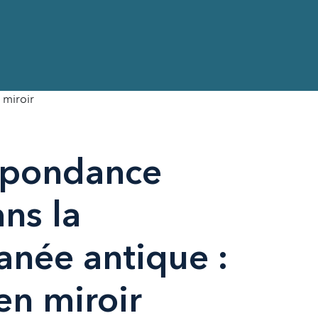
 miroir
spondance
ns la
anée antique :
en miroir