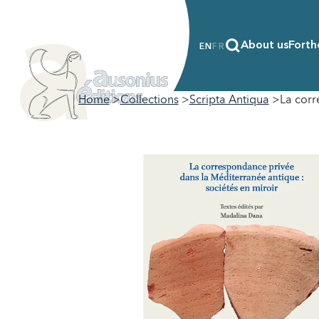
About us
Forth
EN
FR
Home
Collections
Scripta Antiqua
La corr