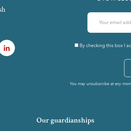
sh
am
LinkedIn
By checking this box I a
You may unsubscribe at any momen
Our guardianships