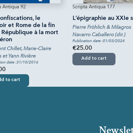
a Antiqua 92
Scripta Antiqua 177
onfiscations, le
L’épigraphie au XXIe s
ir et Rome de la fin
Pierre Fröhlich & Milagros
 République à la mort
Navarro Caballero (dir.)
éron
Publication date :01/03/2024
t Chillet, Marie-Claire
€25.00
s et Yann Rivière
Add to cart
tion date :31/10/2016
00
d to cart
Newslet