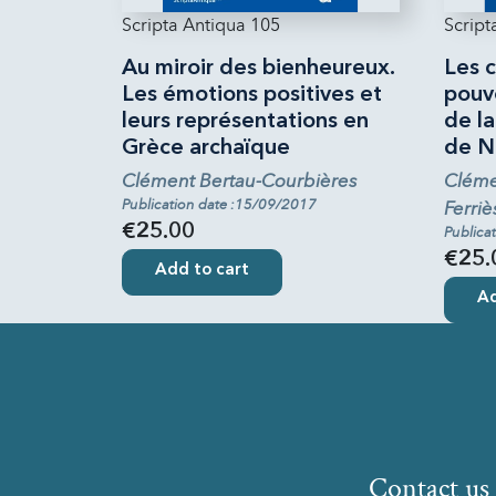
Scripta Antiqua 105
Script
Au miroir des bienheureux.
Les c
Les émotions positives et
pouvo
leurs représentations en
de la
Grèce archaïque
de N
Clément Bertau-Courbières
Clémen
Publication date :15/09/2017
Ferriè
€25.00
Publica
€25.
Add to cart
Ad
Contact us