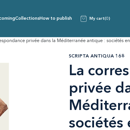
coming
Collections
How to publish
My cart
(0)
espondance privée dans la Méditerranée antique : sociétés en
SCRIPTA ANTIQUA 168
La corre
privée da
Méditerr
sociétés 