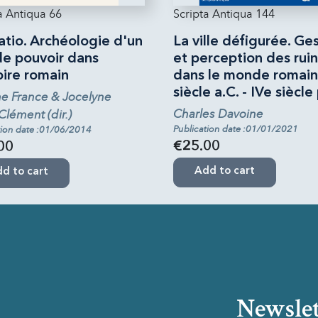
a Antiqua 66
Scripta Antiqua 144
atio. Archéologie d'un
La ville défigurée. Ge
de pouvoir dans
et perception des rui
pire romain
dans le monde romain 
siècle a.C. - IVe siècle
e France & Jocelyne
Charles Davoine
Clément (dir.)
Publication date :01/01/2021
tion date :01/06/2014
€25.00
00
Add to cart
d to cart
Newslet