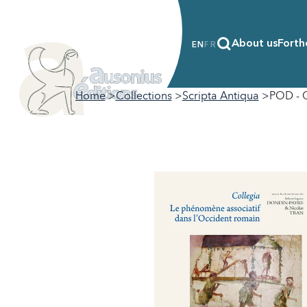
About us
Forth
EN
FR
Home
Collections
Scripta Antiqua
POD - C