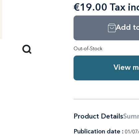
€19.00 Tax in
Add to
Out-of-Stock
View m
Product Details
Sum
Publication date :
01/07