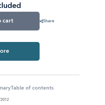
cluded
 cart
Share
ore
mary
Table of contents
/2012