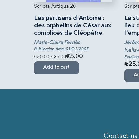
Scripta Antiqua 20
Script
Les partisans d'Antoine :
La st
des orphelins de César aux
lieu 
complices de Cléopâtre
l'em
Marie-Claire Ferriès
Jérôm
Publication date :01/01/2007
Nelis-
€30.00
-€25.00
€5.00
Publica
€25.
Add to cart
Ad
Contact us