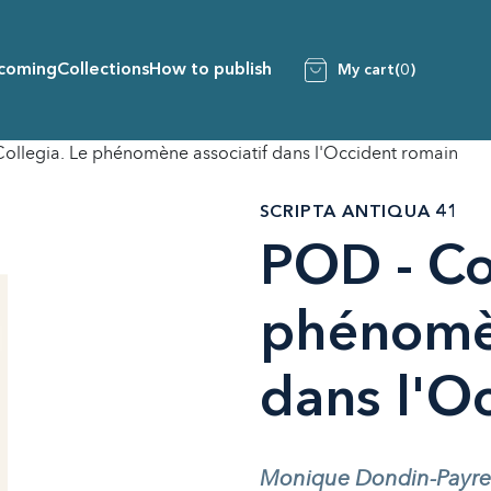
coming
Collections
How to publish
My cart
(0)
ollegia. Le phénomène associatif dans l'Occident romain
SCRIPTA ANTIQUA 41
POD - Co
phénomèn
dans l'O
Monique Dondin-Payre &