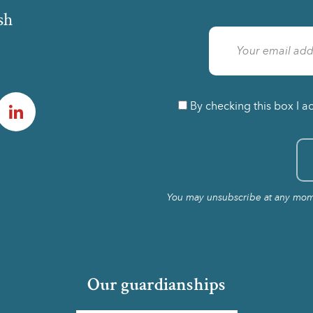
sh
am
LinkedIn
By checking this box I a
You may unsubscribe at any momen
Our guardianships