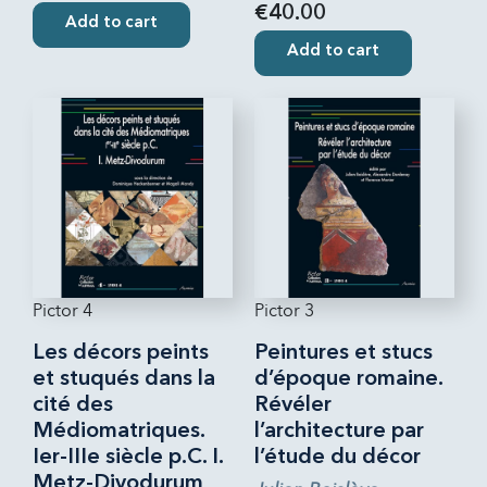
€40.00
Add to cart
Add to cart
Pictor 4
Pictor 3
Les décors peints
Peintures et stucs
et stuqués dans la
d’époque romaine.
cité des
Révéler
Médiomatriques.
l’architecture par
Ier-IIIe siècle p.C. I.
l’étude du décor
Metz-Divodurum