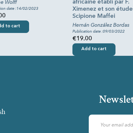
ne Wolff
africaine établi par F.
tion date :14/02/2023
Ximenez et son étude
00
Scipione Maffei
Hernán González Bordas
d to cart
Publication date :09/03/2022
€19.00
Add to cart
Newslet
sh