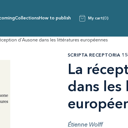
coming
Collections
How to publish
My cart
(0)
éception d'Ausone dans les littératures européennes
SCRIPTA RECEPTORIA 15
La récep
dans les 
europée
Étienne Wolff