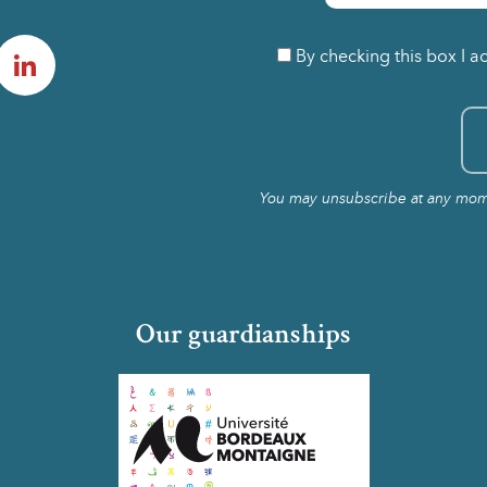
am
LinkedIn
By checking this box I a
You may unsubscribe at any momen
Our guardianships