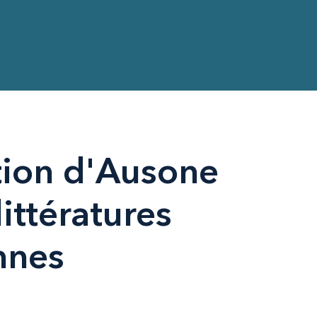
tion d'Ausone
littératures
nnes