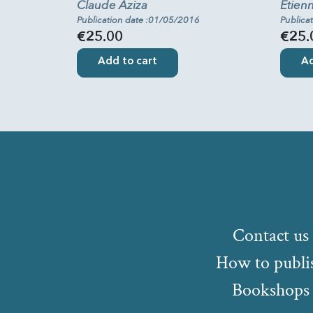
Claude Aziza
Étien
Publication date :01/05/2016
Publica
€25.00
€25.
Add to cart
Ad
Contact us
How to publi
Bookshops