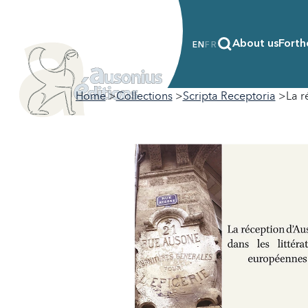
About us
Forth
EN
FR
Home
Collections
Scripta Receptoria
La r