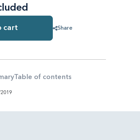
cluded
 cart
Share
mary
Table of contents
/2019