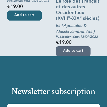
Publication date :03/10/2024
Le rôle des Français
€19.00
et des autres
Occidentaux
Add to cart
e
e
(XVIII
-XIX
siècles)
Irini Apostolou &
Alessia Zambon (dir.)
Publication date :13/09/2022
€19.00
Add to cart
Newsletter subscription