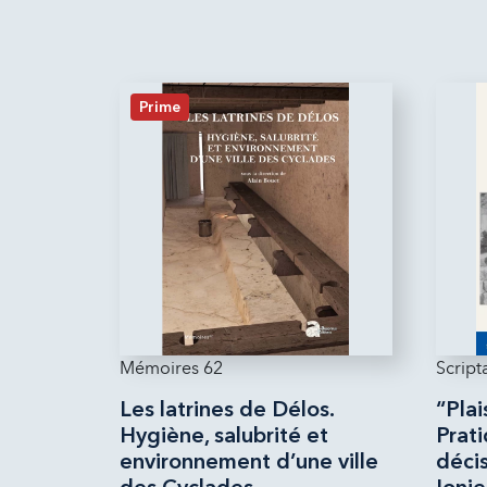
Prime
Mémoires 62
Script
Les latrines de Délos.
“Plai
Hygiène, salubrité et
Prati
environnement d’une ville
déci