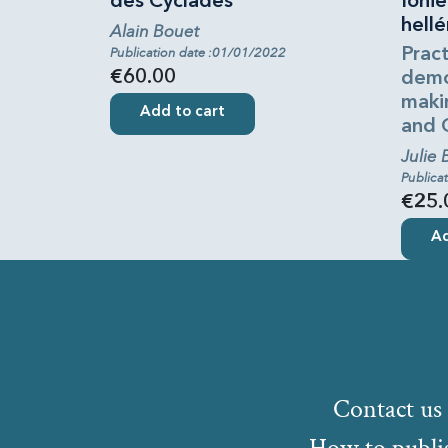
des Cyclades
Ionie
hellé
Alain Bouet
Publication date :01/01/2022
Pract
€60.00
demo
makin
Add to cart
and 
Julie 
Publica
€25.
Ad
Contact us
How to publi