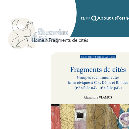
About us
Forth
EN
FR
Home
Fragments de cités