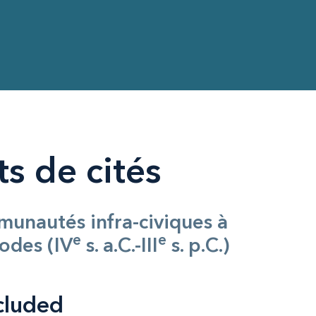
s de cités
unautés infra-civiques à
e
e
odes (IV
s. a.C.-III
s. p.C.)
cluded