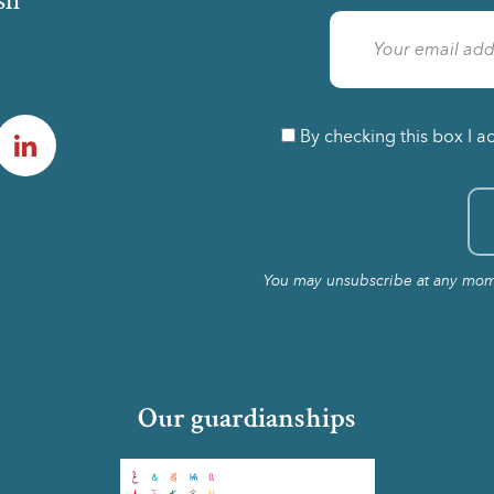
am
LinkedIn
By checking this box I a
You may unsubscribe at any momen
Our guardianships