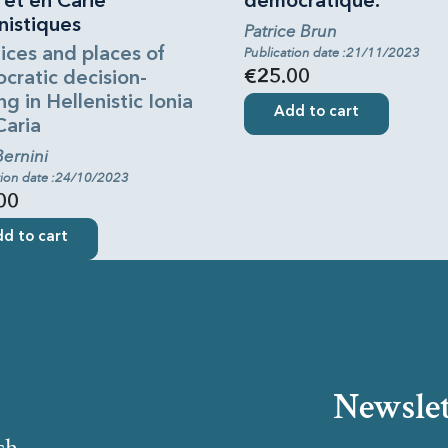
 et en Carie
démocratique.
nistiques
Patrice Brun
ices and places of
Publication date :21/11/2023
€25.00
cratic decision-
g in Hellenistic Ionia
Add to cart
Caria
Bernini
tion date :24/10/2023
00
d to cart
Newslet
sh